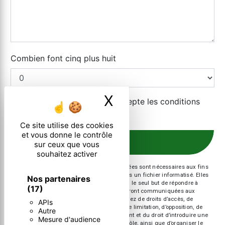
Combien font cinq plus huit
X
Masquer le ban
En cochant cette case, j'accepte les conditions
particulières ci-dessous **
Ce site utilise des cookies
et vous donne le contrôle
ENVOYER
sur ceux que vous
souhaitez activer
** Les données personnelles communiquées sont nécessaires aux fins
de vous contacter et sont enregistrées dans un fichier informatisé. Elles
Nos partenaires
sont destinées à et ses sous-traitants dans le seul but de répondre à
(17)
votre message. Les données collectées seront communiquées aux
seuls destinataires suivants: . Vous disposez de droits d’accès, de
APIs
rectification, d’effacement, de portabilité, de limitation, d’opposition, de
Autre
retrait de votre consentement à tout moment et du droit d’introduire une
Mesure d'audience
réclamation auprès d’une autorité de contrôle, ainsi que d’organiser le