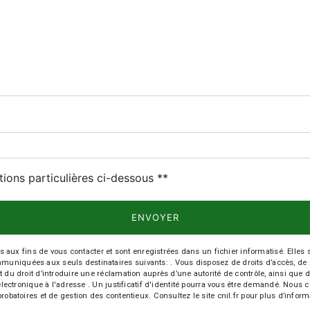
deau des cookies
tions particulières ci-dessous **
ENVOYER
 fins de vous contacter et sont enregistrées dans un fichier informatisé. Elles so
iquées aux seuls destinataires suivants: . Vous disposez de droits d’accès, de recti
t du droit d’introduire une réclamation auprès d’une autorité de contrôle, ainsi qu
r électronique à l'adresse . Un justificatif d'identité pourra vous être demandé. Nou
robatoires et de gestion des contentieux. Consultez le site cnil.fr pour plus d’inform