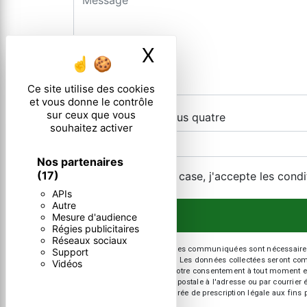
X
Masquer le ban
Ce site utilise des cookies
et vous donne le contrôle
sur ceux que vous
Combien font dix plus quatre
souhaitez activer
Nos partenaires
(17)
En cochant cette case, j'accepte les condi
APIs
Autre
Mesure d'audience
Régies publicitaires
Réseaux sociaux
** Les données personnelles communiquées sont nécessaires aux
Support
répondre à votre message. Les données collectées seront commun
Vidéos
d’opposition, de retrait de votre consentement à tout moment e
exercer ces droits par voie postale à l'adresse ou par courrie
contact puis pendant la durée de prescription légale aux fins p