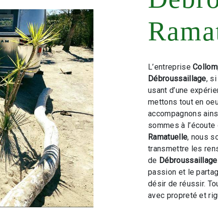
Ramat
L’entreprise
Collom
Débroussaillage
, s
usant d’une expérien
mettons tout en oeu
accompagnons ainsi
sommes à l’écoute 
Ramatuelle
, nous s
transmettre les ren
de
Débroussaillage
passion et le parta
désir de réussir. To
avec propreté et rig