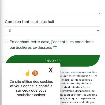
Combien font sept plus huit
En cochant cette case, j'accepte les conditions
particulières ci-dessous **
ENVOYER
X
Masquer le ban
** Les données personnelles communiquées sont nécessaires aux fins
de vous contacter et sont enregistrées dans un fichier informatisé. Elles
sont destinées à et ses sous-traitants dans le seul but de répondre à
Ce site utilise des cookies
votre message. Les données collectées seront communiquées aux
et vous donne le contrôle
seuls destinataires suivants: . Vous disposez de droits d’accès, de
sur ceux que vous
rectification, d’effacement, de portabilité, de limitation, d’opposition, de
souhaitez activer
retrait de votre consentement à tout moment et du droit d’introduire une
réclamation auprès d’une autorité de contrôle, ainsi que d’organiser le
sort de vos données post-mortem. Vous pouvez exercer ces droits par