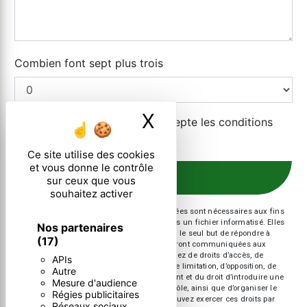
Combien font sept plus trois
X
Masquer le ban
En cochant cette case, j'accepte les conditions
particulières ci-dessous **
Ce site utilise des cookies
et vous donne le contrôle
ENVOYER
sur ceux que vous
souhaitez activer
** Les données personnelles communiquées sont nécessaires aux fins
de vous contacter et sont enregistrées dans un fichier informatisé. Elles
Nos partenaires
sont destinées à et ses sous-traitants dans le seul but de répondre à
(17)
votre message. Les données collectées seront communiquées aux
seuls destinataires suivants: . Vous disposez de droits d’accès, de
APIs
rectification, d’effacement, de portabilité, de limitation, d’opposition, de
Autre
retrait de votre consentement à tout moment et du droit d’introduire une
Mesure d'audience
réclamation auprès d’une autorité de contrôle, ainsi que d’organiser le
Régies publicitaires
sort de vos données post-mortem. Vous pouvez exercer ces droits par
Réseaux sociaux