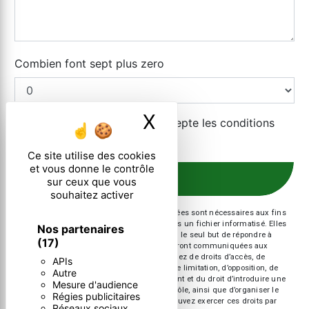
Combien font sept plus zero
X
Masquer le ban
En cochant cette case, j'accepte les conditions
particulières ci-dessous **
Ce site utilise des cookies
et vous donne le contrôle
ENVOYER
sur ceux que vous
souhaitez activer
** Les données personnelles communiquées sont nécessaires aux fins
de vous contacter et sont enregistrées dans un fichier informatisé. Elles
Nos partenaires
sont destinées à et ses sous-traitants dans le seul but de répondre à
(17)
votre message. Les données collectées seront communiquées aux
seuls destinataires suivants: . Vous disposez de droits d’accès, de
APIs
rectification, d’effacement, de portabilité, de limitation, d’opposition, de
Autre
retrait de votre consentement à tout moment et du droit d’introduire une
Mesure d'audience
réclamation auprès d’une autorité de contrôle, ainsi que d’organiser le
Régies publicitaires
sort de vos données post-mortem. Vous pouvez exercer ces droits par
Réseaux sociaux